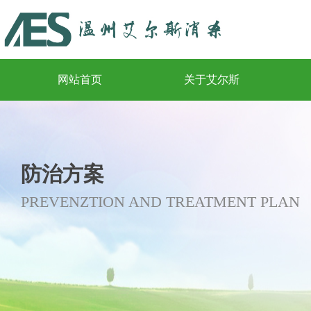
网站首页
关于艾尔斯
防治方案
PREVENZTION AND TREATMENT PLAN