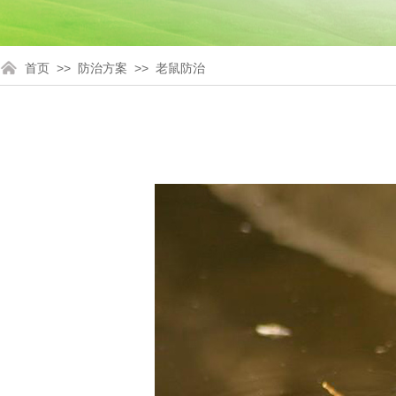
>>
>>
首页
防治方案
老鼠防治